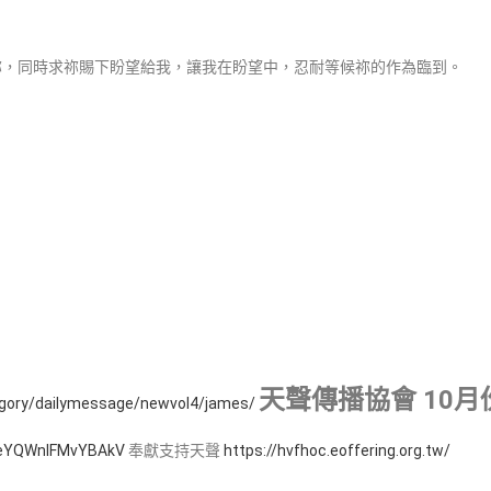
祢，同時求祢賜下盼望給我，讓我在盼望中，忍耐等候祢的作為臨到。
天聲傳播協會 10月份
egory/dailymessage/newvol4/james/
sceYQWnIFMvYBAkV
奉獻支持天聲
https://hvfhoc.eoffering.org.tw/