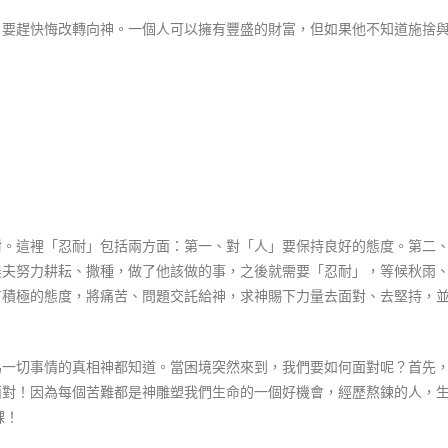
，要趕快悔改轉向神。一個人可以擁有豐盛的財富，但如果他不知道施捨
耐。這裡「忍耐」包括兩方面：第一、對「人」要保持良好的態度。第二
農夫努力耕耘、撒種，做了他該做的事，之後就需要「忍耐」，等候秋雨
有積極的態度，將痛苦、問題交託給神，求神賜下力量去面對、去堅持，
為一切事情的真相神都知道。當困境突然來到，我們要如何面對呢？首先
面對！因為每個苦難都是神雕塑我們生命的一個好機會，經歷熬鍊的人，
課！