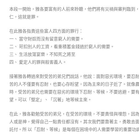
本段一開始，雅各要富有的人前來聆聽，他們將有災禍與審判臨到
仁，這就是罪。
在此雅各指責這些富人四方面的罪行：
一、 當守財奴而沒有留意窮人的需要。
二、 苛扣別人的工資，看重積蓄金錢過於窮人的需要。
三、 生活放蕩宴樂，不知死之將至
四、 愛定人的罪與殺害義人。
接著雅各轉過來對受苦的弟兄們說話，他說：面對惡劣環境，要忍
苦的人不僅要有忍耐，也要心存盼望，因為主來的日子近了。就像
時，受苦的弟兄也需要在惡劣的環境下忍耐、等候，不要逃避，要
望，可以「堅定」、「沉著」地等候主來。
在此，雅各勸勉受苦的弟兄，在受苦的環境，不要責怪與埋怨，因
人或是神，覺得自己一點責任都沒有。其次我們要靠著主，勇敢去
託付。所 以「忍耐、等候」是每個在困境中的人需要學習的重要功