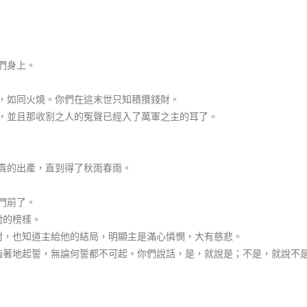
們身上。
肉，如同火燒。你們在這末世只知積攢錢財。
叫，並且那收割之人的冤聲已經入了萬軍之主的耳了。
寶貴的出產，直到得了秋雨春雨。
門前了。
耐的榜樣。
忍耐，也知道主給他的結局，明顯主是滿心憐憫，大有慈悲。
可指著地起誓，無論何誓都不可起。你們說話，是，就說是；不是，就說不