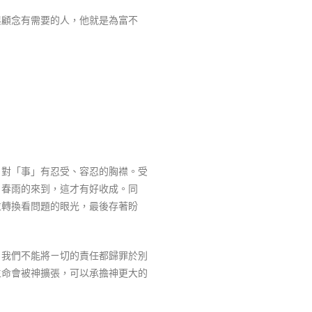
與顧念有需要的人，他就是為富不
、對「事」有忍受、容忍的胸襟。受
、春雨的來到，這才有好收成。同
並轉換看問題的眼光，最後存著盼
，我們不能將ㄧ切的責任都歸罪於別
生命會被神擴張，可以承擔神更大的