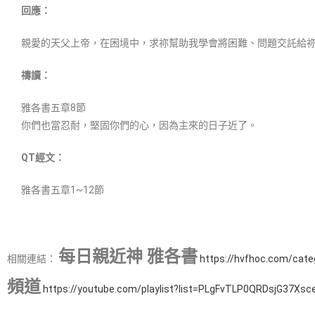
回應：
親愛的天父上帝，在困境中，求祢幫助我學會將困難、問題交託給
禱讀：
雅各書五章8節
你們也當忍耐，堅固你們的心，因為主來的日子近了。
QT經文：
雅各書五章1~12節
每日親近神 雅各書
相關連結：
https://hvfhoc.com/cat
頻道
https://youtube.com/playlist?list=PLgFvTLP0QRDsjG37X