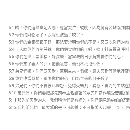
5:1 嗐！你們這些富足人哪，應當哭泣、號咷，因為將有苦難臨到你
5:2 你們的財物壞了，衣服也被蟲子咬了。
5:3 你們的金銀都長了銹；那銹要證明你們的不是，又要吃你們的
5:4 工人給你們收割莊稼，你們虧欠他們的工錢，這工錢有聲音呼
5:5 你們在世上享美福，好宴樂，當宰殺的日子竟嬌養你們的心。
5:6 你們定了義人的罪，把他殺害，他也不抵擋你們。
5:7 弟兄們哪，你們要忍耐，直到主來。看哪，農夫忍耐等候地裡
5:8 你們也當忍耐，堅固你們的心，因為主來的日子近了。
5:9 弟兄們，你們不要彼此埋怨，免得受審判。看哪，審判的主站在
5:10 弟兄們，你們要把那先前奉主名說話的眾先知當作能受苦能忍
5:11 那先前忍耐的人，我們稱他們是有福的。你們聽見過約伯的
5:12 我的弟兄們，最要緊的是不可起誓；不可指著天起誓，也不