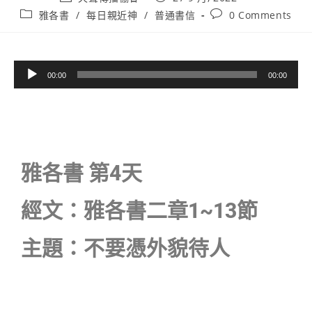
雅各書
/
每日親近神
/
普通書信
0 Comments
音
00:00
00:00
訊
播
放
器
雅各書 第4天
經文：雅各書二章1~13節
主題：不要憑外貌待人