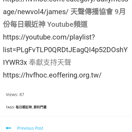
age/newvol4/james/
天聲傳播協會 9月
份每日親近神 Youtube頻道
https://youtube.com/playlist?
list=PLgFvTLP0QRDtJEagQI4p52DOshY
IYWR3x
奉獻支持天聲
https://hvfhoc.eoffering.org.tw/
Views: 87
TAGS
:
每日親近神
,
腓利門書
Previous Post