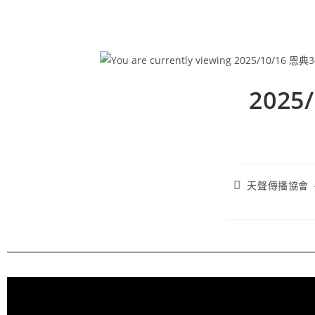
202
天聲傳播協會