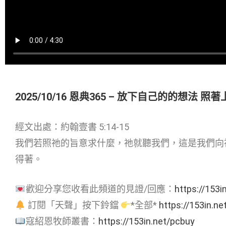
2025/10/16 恩典365 – 放下自己的的想法 
經文出處：約翰壹書 5:14-15
我們若照祂的旨意求什麼，祂就聽我們，這是我們向
得著。
歡迎分享您收看此頻道的見證/回應：
https://153i
訂閱「天聲」按下鈴鐺
*全部*
https://153in.ne
寇紹恩牧師叢書：
https://153in.net/pcbuy