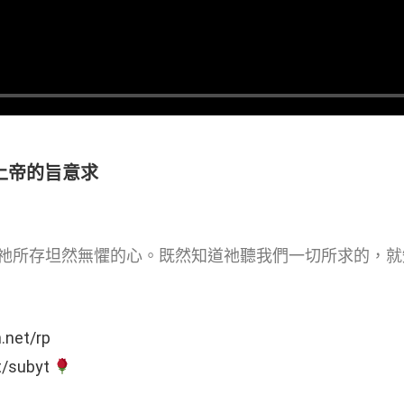
照著上帝的旨意求
祂所存坦然無懼的心。既然知道祂聽我們一切所求的，就
n.net/rp
t/subyt