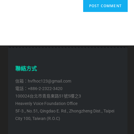
聯絡方式
信箱：hvfhoc123@gmail.com
電話：+886-2-2322-3420
100024台北市青島東路51號5樓之3
Heavenly Voice Foundation Office
5F-3., No.51, Qingdao E. Rd., Zhongzheng Dist., Taipei
City 100, Taiwan (R.O.C)