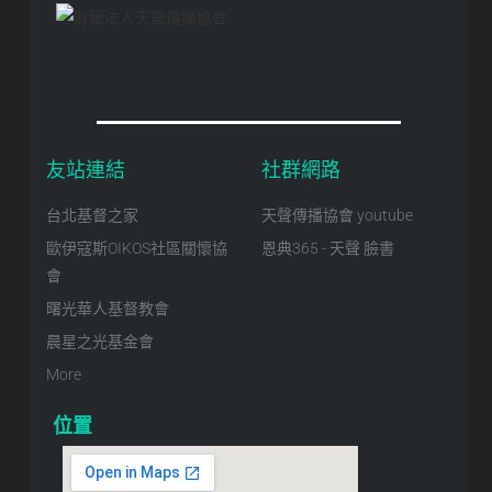
友站連結
社群網路
台北基督之家
天聲傳播協會 youtube
歐伊寇斯OIKOS社區關懷協
恩典365 - 天聲 臉書
會
曙光華人基督教會
晨星之光基金會
More
位置