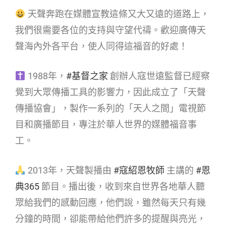
天聲奔跑在媒體宣教這條又大又遠的道路上，
我們很需要各位的支持與守望代禱。歡迎廣傳天
聲海內外各平台，使人同得這福音的好處！
1988年，
#基督之家
創辦人寇世遠監督已經察
覺到大眾傳播工具的影響力，因此成立了「天聲
傳播協會」，製作一系列的「天人之間」電視節
目和廣播節目，專注於華人世界的媒體福音事
工。
2013年，天聲製播由
#寇紹恩牧師
主講的
#恩
典365
節目。播出後，收到來自世界各地華人聽
眾給我們的感動回應，他們說，雖然每天只有幾
分鐘的時間，卻能帶給他們許多的提醒與亮光，