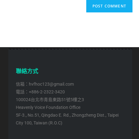
聯絡方式
信箱：hvfhoc123@gmail.com
電話：+886-2-2322-3420
100024台北市青島東路51號5樓之3
Heavenly Voice Foundation Office
5F-3., No.51, Qingdao E. Rd., Zhongzheng Dist., Taipei
City 100, Taiwan (R.O.C)