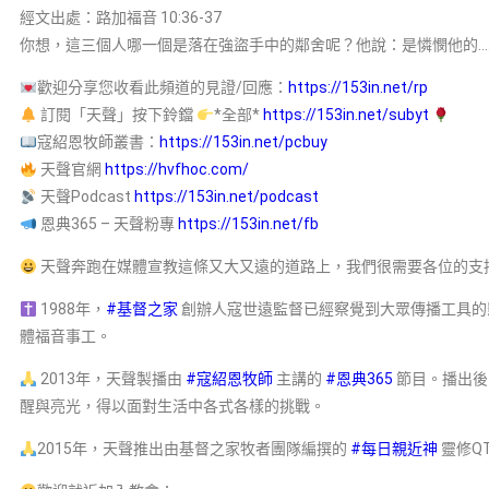
經文出處：路加福音 10:36-37
你想，這三個人哪一個是落在強盜手中的鄰舍呢？他說：是憐憫他的…
歡迎分享您收看此頻道的見證/回應：
https://153in.net/rp
訂閱「天聲」按下鈴鐺
*全部*
https://153in.net/subyt
寇紹恩牧師叢書：
https://153in.net/pcbuy
天聲官網
https://hvfhoc.com/
天聲Podcast
https://153in.net/podcast
恩典365 – 天聲粉專
https://153in.net/fb
天聲奔跑在媒體宣教這條又大又遠的道路上，我們很需要各位的支
1988年，
#基督之家
創辦人寇世遠監督已經察覺到大眾傳播工具的
體福音事工。
2013年，天聲製播由
#寇紹恩牧師
主講的
#恩典365
節目。播出後
醒與亮光，得以面對生活中各式各樣的挑戰。
2015年，天聲推出由基督之家牧者團隊編撰的
#每日親近神
靈修Q