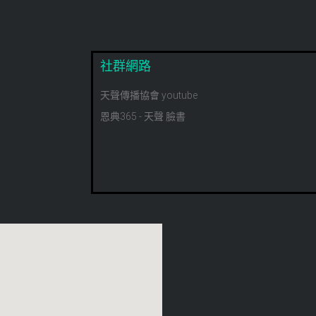
社群網路
天聲傳播協會 youtube
恩典365 - 天聲 臉書