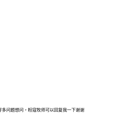
好多问题想问，盼寇牧师可以回复我一下谢谢