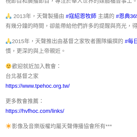
視節目和廣播節目，專注於華人世界的媒體福音事工
2013年，天聲製播由
#寇紹恩牧師
主講的
#恩典36
有幾分鐘的時間，卻能帶給他們許多的提醒與亮光，
2015年，天聲推出由基督之家牧者團隊編撰的
#每
慣，更深的與上帝親近。
歡迎就近加入教會：
台北基督之家
https://www.tpehoc.org.tw/
更多教會推薦：
https://hvfhoc.com/links/
影像及音樂版權均屬天聲傳播協會所有***