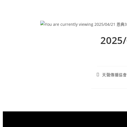
202
天聲傳播協會