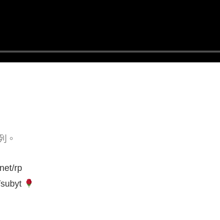
列。
net/rp
/subyt