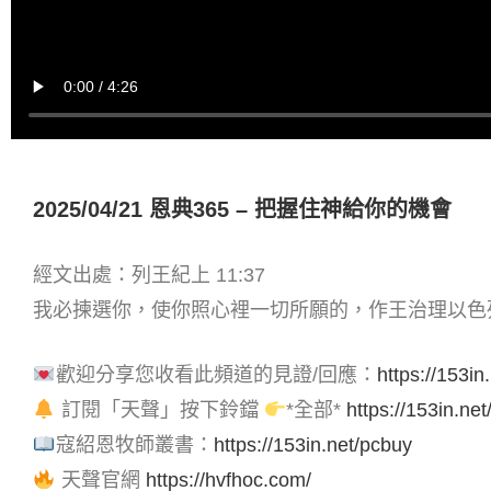
2025/04/21 恩典365 – 把握住神給你的機會
經文出處：列王紀上 11:37
我必揀選你，使你照心裡一切所願的，作王治理以色
歡迎分享您收看此頻道的見證/回應：
https://153in.
訂閱「天聲」按下鈴鐺
*全部*
https://153in.net
寇紹恩牧師叢書：
https://153in.net/pcbuy
天聲官網
https://hvfhoc.com/