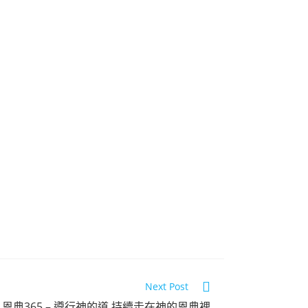
恩典365 2025
年2月份
Next Post
點擊觀看
/22 恩典365 – 遵行神的道 持續走在神的恩典裡