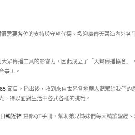
們很需要各位的支持與守望代禱。歡迎廣傳天聲海內外各
到大眾傳播工具的影響力，因此成立了「天聲傳播協會」
音事工。
65
節目。播出後，收到來自世界各地華人聽眾給我們的
光，得以面對生活中各式各樣的挑戰。
每日親近神
靈修QT手冊，幫助弟兄姊妹們每天精讀聖經、