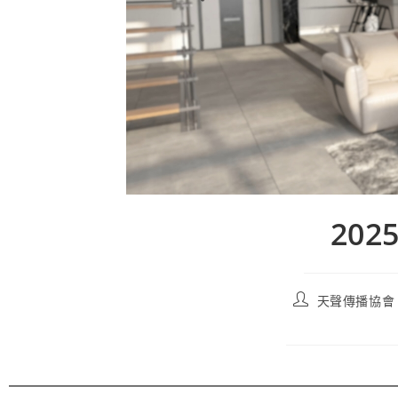
202
天聲傳播協會