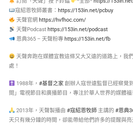
訂閱「天聲」按下鈴鐺
*全部*
https://153in.ne
寇紹恩牧師叢書：
https://153in.net/pcbuy
天聲官網
https://hvfhoc.com/
天聲Podcast
https://153in.net/podcast
恩典365 – 天聲粉專
https://153in.net/fb
天聲奔跑在媒體宣教這條又大又遠的道路上，我
處！
1988年，
#基督之家
創辦人寇世遠監督已經察覺
間」電視節目和廣播節目，專注於華人世界的媒體福
2013年，天聲製播由
#寇紹恩牧師
主講的
#恩典3
天只有幾分鐘的時間，卻能帶給他們許多的提醒與亮