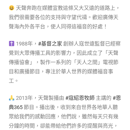
天聲奔跑在媒體宣教這條又大又遠的道路上，
我們很需要各位的支持與守望代禱。歡迎廣傳天
聲海內外各平台，使人同得這福音的好處！
1988年，
#基督之家
創辦人寇世遠監督已經察
覺到大眾傳播工具的影響力，因此成立了「天聲
傳播協會」，製作一系列的「天人之間」電視節
目和廣播節目，專注於華人世界的媒體福音事
工。
2013年，天聲製播由
#寇紹恩牧師
主講的
#恩
典365
節目。播出後，收到來自世界各地華人聽
眾給我們的感動回應，他們說，雖然每天只有幾
分鐘的時間，卻能帶給他們許多的提醒與亮光，