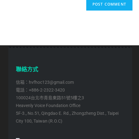
聯絡方式
信箱：hvfhoc123@gmail.com
電話：+886-2-2322-3420
100024台北市青島東路51號5樓之3
Heavenly Voice Foundation Office
5F-3., No.51, Qingdao E. Rd., Zhongzheng Dist., Taipei
City 100, Taiwan (R.O.C)