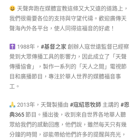
天聲奔跑在媒體宣教這條又大又遠的道路上，
我們很需要各位的支持與守望代禱。歡迎廣傳天
聲海內外各平台，使人同得這福音的好處！
1988年，
#基督之家
創辦人寇世遠監督已經察
覺到大眾傳播工具的影響力，因此成立了「天聲
傳播協會」，製作一系列的「天人之間」電視節
目和廣播節目，專注於華人世界的媒體福音事
工。
2013年，天聲製播由
#寇紹恩牧師
主講的
#恩
典365
節目。播出後，收到來自世界各地華人聽
眾給我們的感動回應，他們說，雖然每天只有幾
分鐘的時間，卻能帶給他們許多的提醒與亮光，