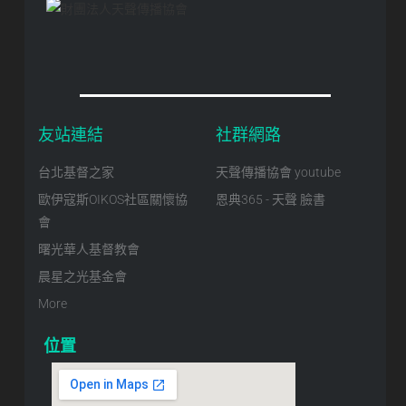
友站連結
社群網路
台北基督之家
天聲傳播協會 youtube
歐伊寇斯OIKOS社區關懷協
恩典365 - 天聲 臉書
會
曙光華人基督教會
晨星之光基金會
More
位置