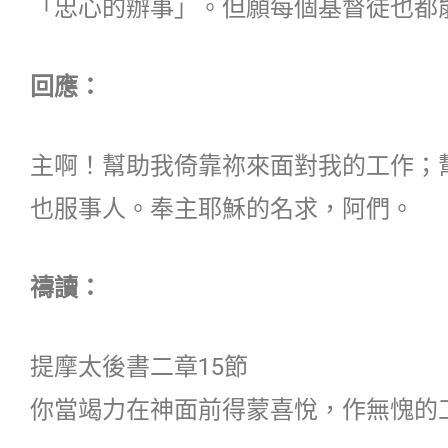
「忠心的辦事」。但願每個基督徒也都
回應：
主啊！幫助我倚靠祢來面對我的工作；
也服事人。奉主耶穌的名求，阿們。
禱讀：
提摩太後書二章15節
你當竭力在神面前得蒙喜悅，作無愧的