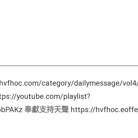
/hvfhoc.com/category/dailymessage/vol4/
tps://youtube.com/playlist?
bbPAKz
奉獻支持天聲
https://hvfhoc.eoffe