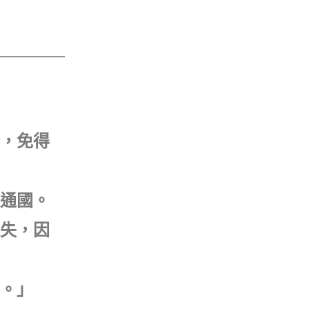
務，免得
理通國。
過失，因
著。」