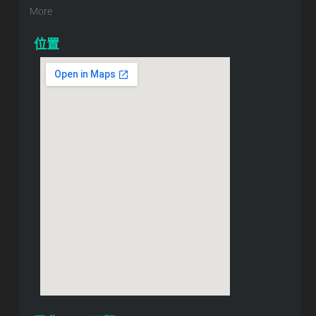
More
位置