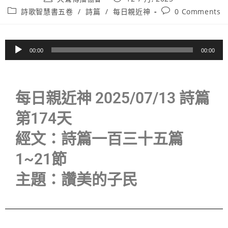
詩歌智慧書五卷
/
詩篇
/
每日親近神
0 Comments
音
00:00
00:00
訊
播
放
每日親近神 2025/07/13 詩篇
器
第174天
經文：詩篇一百三十五篇
1~21節
主題：讚美的子民