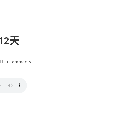
12天
0 Comments