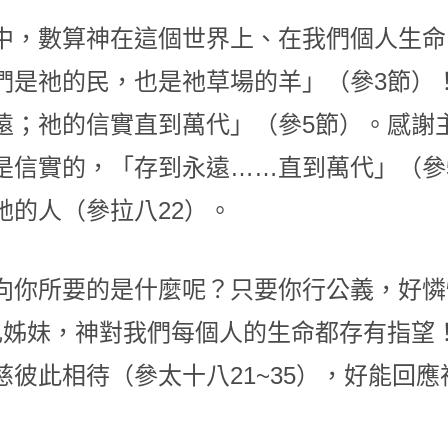
中，數算神在這個世界上、在我們個人生命
們是祂的民，也是祂草場的羊」（參3節）
遠；祂的信實直到萬代」（參5節）。感謝
是信實的，「存到永遠……直到萬代」（參
的人（參拉八22）。
向你所要的是什麼呢？只要你行公義，好憐
兄姊妹，神對我們每個人的生命都存有指望
彼此相待（參太十八21~35），好能回