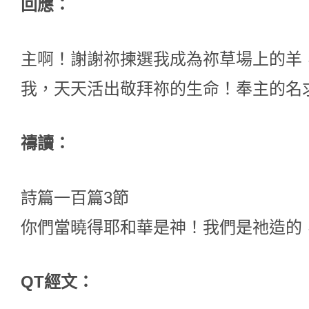
回應：
主啊！謝謝祢揀選我成為祢草場上的羊
我，天天活出敬拜祢的生命！奉主的名
禱讀：
詩篇一百篇3節
你們當曉得耶和華是神！我們是祂造的
QT經文：