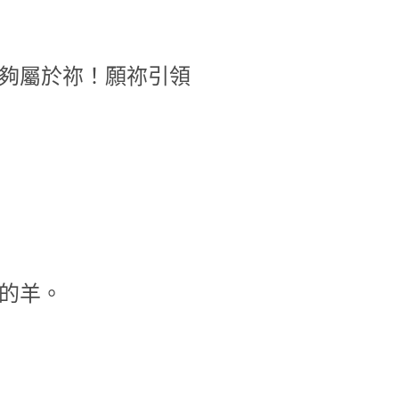
夠屬於祢！願祢引領
的羊。