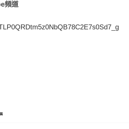
be頻道
PLgFvTLP0QRDtm5z0NbQB78C2E7s0Sd7_g
篇