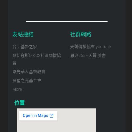
友站連結
社群網路
台北基督之家
天聲傳播協會 youtube
歐伊寇斯OIKOS社區關懷協
恩典365 - 天聲 臉書
會
曙光華人基督教會
晨星之光基金會
More
位置