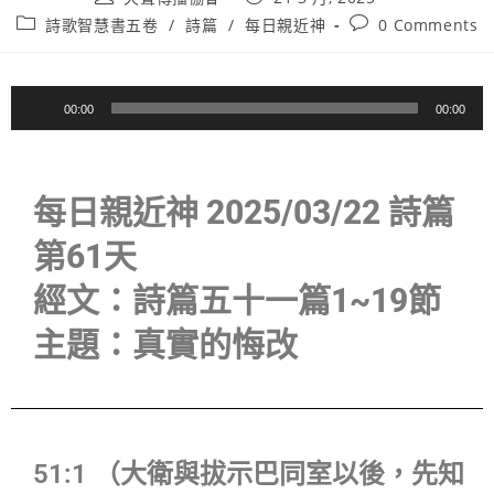
詩歌智慧書五卷
/
詩篇
/
每日親近神
0 Comments
音
00:00
00:00
訊
播
放
每日親近神 2025/03/22 詩篇
器
第61天
經文：詩篇五十一篇1~19節
主題：真實的悔改
51:1 （大衛與拔示巴同室以後，先知