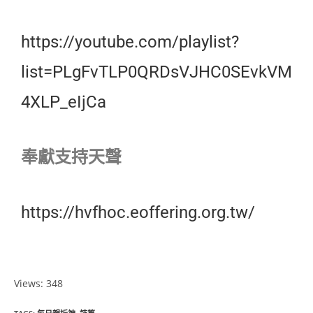
https://youtube.com/playlist?
list=PLgFvTLP0QRDsVJHC0SEvkVM
4XLP_eIjCa
奉獻支持天聲
https://hvfhoc.eoffering.org.tw/
Views: 348