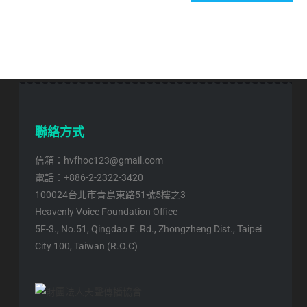
聯絡方式
信箱：hvfhoc123@gmail.com
電話：+886-2-2322-3420
100024台北市青島東路51號5樓之3
Heavenly Voice Foundation Office
5F-3., No.51, Qingdao E. Rd., Zhongzheng Dist., Taipei
City 100, Taiwan (R.O.C)