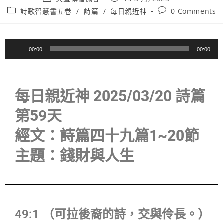
詩歌智慧書五卷
/
詩篇
/
每日親近神
0 Comments
音
00:00
00:00
訊
播
放
每日親近神 2025/03/20 詩篇
器
第59天
經文：詩篇四十九篇1~20節
主題：錢財與人生
49:1 （可拉後裔的詩，交與伶長。）