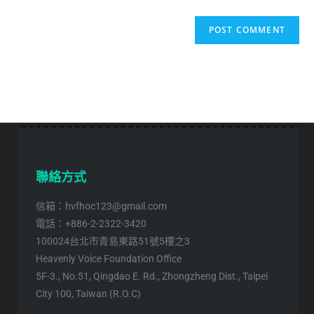
聯絡方式
信箱：hvfhoc123@gmail.com
電話：+886-2-2322-3420
100024台北市青島東路51號5樓之3
Heavenly Voice Foundation Office
5F-3., No.51, Qingdao E. Rd., Zhongzheng Dist., Taipei
City 100, Taiwan (R.O.C)