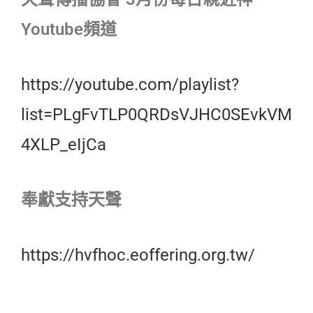
Youtube頻道
https://youtube.com/playlist?
list=PLgFvTLP0QRDsVJHC0SEvkVM
4XLP_eIjCa
奉獻支持天聲
https://hvfhoc.eoffering.org.tw/