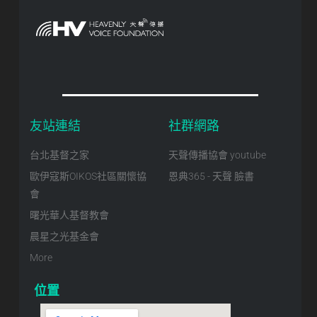
友站連結
社群網路
台北基督之家
天聲傳播協會 youtube
歐伊寇斯OIKOS社區關懷協
恩典365 - 天聲 臉書
會
曙光華人基督教會
晨星之光基金會
More
位置