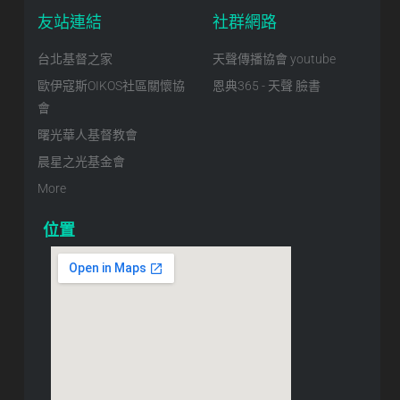
友站連結
社群網路
台北基督之家
天聲傳播協會 youtube
歐伊寇斯OIKOS社區關懷協
恩典365 - 天聲 臉書
會
曙光華人基督教會
晨星之光基金會
More
位置