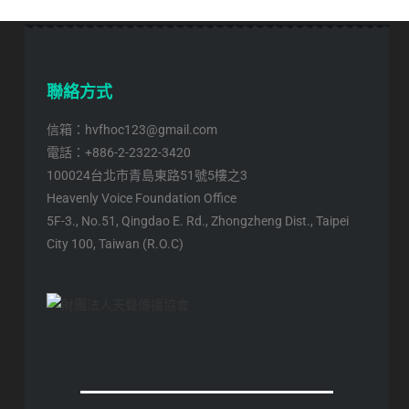
聯絡方式
信箱：hvfhoc123@gmail.com
電話：+886-2-2322-3420
100024台北市青島東路51號5樓之3
Heavenly Voice Foundation Office
5F-3., No.51, Qingdao E. Rd., Zhongzheng Dist., Taipei
City 100, Taiwan (R.O.C)