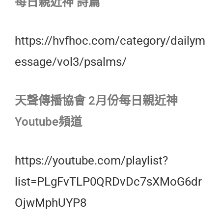
每日親近神 詩篇
https://hvfhoc.com/category/dailym
essage/vol3/psalms/
天聲傳播協會 2月份每日親近神
Youtube頻道
https://youtube.com/playlist?
list=PLgFvTLP0QRDvDc7sXMoG6dr
OjwMphUYP8