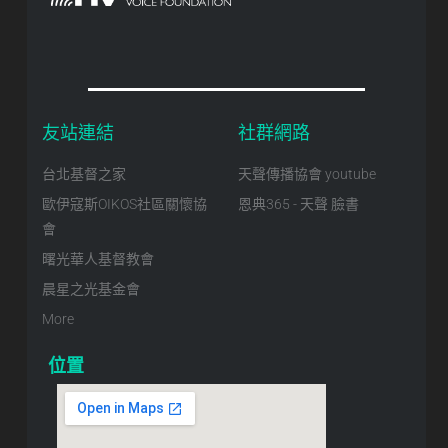
友站連結
社群網路
台北基督之家
天聲傳播協會 youtube
歐伊寇斯OIKOS社區關懷協
恩典365 - 天聲 臉書
會
曙光華人基督教會
晨星之光基金會
More
位置