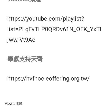
https://youtube.com/playlist?
list=PLgFvTLP0QRDv61N_OFK_YxTI
jww-Vt9Ac
奉獻支持天聲
https://hvfhoc.eoffering.org.tw/
Views: 435