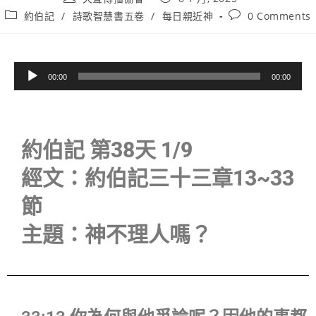
約伯記
/
詩歌智慧書五卷
/
每日親近神
0 Comments
音
00:00
00:00
訊
播
放
器
約伯記 第38天 1/9
經文：約伯記三十三章13~33
節
主題：神不理人嗎？