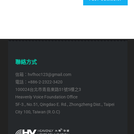
聯絡方式
信箱：hvfhoc123@gmail.com
電話：+886-2-2322-3420
100024台北市青島東路51號5樓之3
Heavenly Voice Foundation Office
5F-3., No.51, Qingdao E. Rd., Zhongzheng Dist., Taipei
City 100, Taiwan (R.O.C)