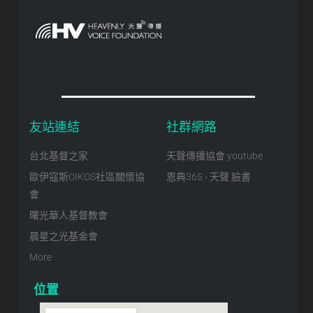
友站連結
社群網路
台北基督之家
天聲傳播協會 youtube
歐伊寇斯OIKOS社區關懷協
恩典365 - 天聲 臉書
會
曙光華人基督教會
晨星之光基金會
More
位置