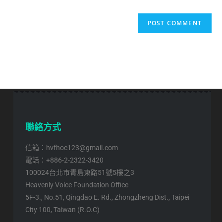
聯絡方式
信箱：hvfhoc123@gmail.com
電話：+886-2-2322-3420
100024台北市青島東路51號5樓之3
Heavenly Voice Foundation Office
5F-3., No.51, Qingdao E. Rd., Zhongzheng Dist., Taipei
City 100, Taiwan (R.O.C)