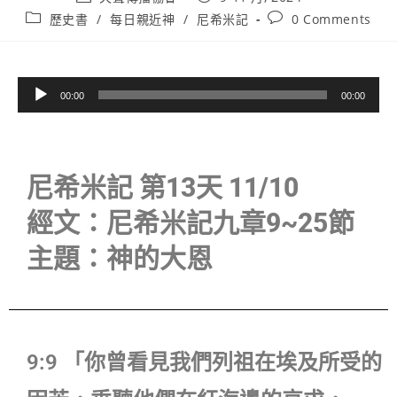
歷史書
/
每日親近神
/
尼希米記
0 Comments
音
00:00
00:00
訊
播
放
器
尼希米記 第13天 11/10
經文：尼希米記九章9~25節
主題：神的大恩
9:9 「你曾看見我們列祖在埃及所受的