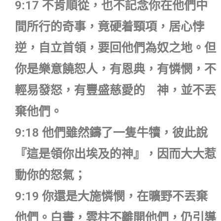
9:17 不肯順從，也不記念你在他們中
間所行的奇事，竟硬着頸項，居心悖
逆，自立首領，要回他們為奴之地。但
你是樂意饒恕人，有恩典，有憐憫，不
輕易發怒，有豐盛慈愛的 神，並不丟
棄他們。
9:18 他們雖然鑄了一隻牛犢，彼此說
『這是領你出埃及的神』，因而大大惹
動你的怒氣；
9:19 你還是大施憐憫，在曠野不丟棄
他們。白晝，雲柱不離開他們，仍引導