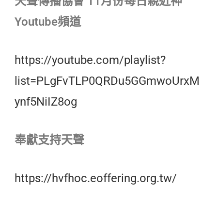
天聲傳播協會 11月份每日親近神
Youtube頻道
https://youtube.com/playlist?
list=PLgFvTLP0QRDu5GGmwoUrxM
ynf5NiIZ8og
奉獻支持天聲
https://hvfhoc.eoffering.org.tw/