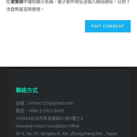
在
瀏覽器
中儲存顯示名稱、電子郵件地址及個人網站網址，以供下
次發佈留言時使用。
聯絡方式
信箱：hvfhoc123@gmail.com
電話：+886-2-2322-3420
100024台北市青島東路51號5樓之3
Heavenly Voice Foundation Office
5F-3., No.51, Qingdao E. Rd., Zhongzheng Dist., Taipei