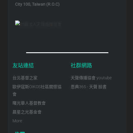
City 100, Taiwan (R.O.C)
友站連結
社群網路
台北基督之家
天聲傳播協會 youtube
歐伊寇斯OIKOS社區關懷協
恩典365 - 天聲 臉書
會
曙光華人基督教會
晨星之光基金會
More