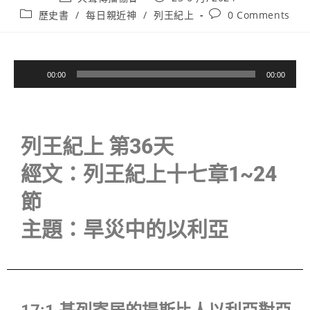
歷史書
/
每日親近神
/
列王紀上
0 Comments
音
00:00
00:00
訊
播
放
器
列王紀上 第36天
經文：列王紀上十七章1~24
節
主題：旱災中的以利亞