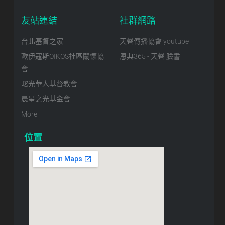
友站連結
社群網路
台北基督之家
天聲傳播協會 youtube
歐伊寇斯OIKOS社區關懷協
恩典365 - 天聲 臉書
會
曙光華人基督教會
晨星之光基金會
More
位置