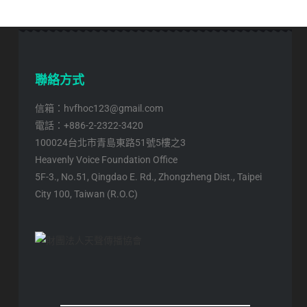
聯絡方式
信箱：hvfhoc123@gmail.com
電話：+886-2-2322-3420
100024台北市青島東路51號5樓之3
Heavenly Voice Foundation Office
5F-3., No.51, Qingdao E. Rd., Zhongzheng Dist., Taipei
City 100, Taiwan (R.O.C)