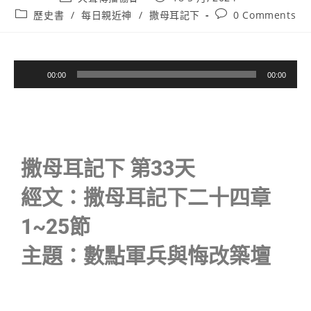
歷史書
/
每日親近神
/
撒母耳記下
0 Comments
音
00:00
00:00
訊
播
放
器
撒母耳記下 第33天
經文：撒母耳記下二十四章
1~25節
主題：數點軍兵與悔改築壇