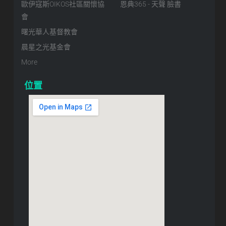
歐伊寇斯OIKOS社區關懷協
恩典365 - 天聲 臉書
會
曙光華人基督教會
晨星之光基金會
More
位置