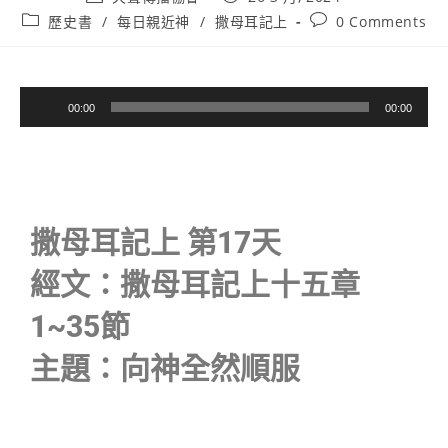
歷史書
/
每日親近神
/
撒母耳記上
0 Comments
音
00:00
00:00
訊
播
放
器
撒母耳記上 第17天
經文：撒母耳記上十五章
1~35節
主題：向神全然順服