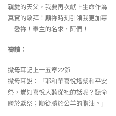
親愛的天父，我要再次獻上生命作為
真實的敬拜！願祢時刻引領我更加專
一愛祢！奉主的名求，阿們！
禱讀：
撒母耳記上十五章22節
撒母耳說：「耶和華喜悅燔祭和平安
祭，豈如喜悅人聽從祂的話呢？聽命
勝於獻祭；順從勝於公羊的脂油。」