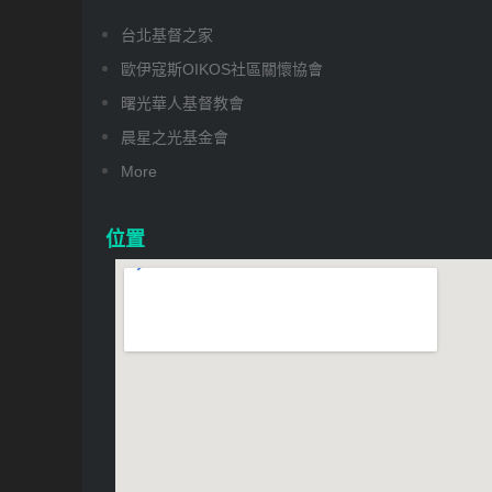
台北基督之家
歐伊寇斯OIKOS社區關懷協會
曙光華人基督教會
晨星之光基金會
More
位置