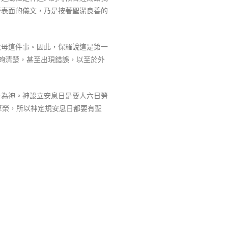
著表面的儀文，乃是按著聖潔良善的
父母這件事。因此，保羅說這是第一
夠清楚，甚至出現錯誤，以至於外
是為神。神設立安息日是要人六日勞
尊榮，所以神定規安息日都要有聖