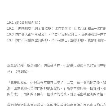
19:1 耶和華對摩西說：
19:2 「你曉諭以色列全會眾說：你們要聖潔，因為我耶和華─你們
19:3 你們各人都當孝敬父母，也要守我的安息日。我是耶和華─你
19:4 你們不可偏向虛無的神，也不可為自己鑄造神像。我是耶和華
本章是詮釋「聖潔國民」的精華所在，也是選民聖潔生活的實用守則
己」（參18節）。
「我是耶和華」這句話在本章共出現了十五次，每一個條例之後，幾
潔，因為我耶和華你們的神是聖潔的。」所以本章的每一個條例，
的苛求）；而神的子民有一個基本的義務，就是活出祂聖潔的本性
我們由這個基本宣示看見，神的律法或說神與百姓在西乃山立約乃