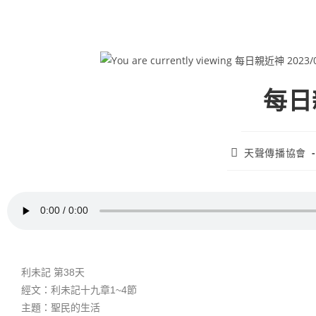
每日親
天聲傳播協會
利未記 第38天
經文：利未記十九章1~4節
主題：聖民的生活