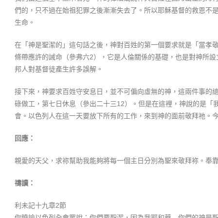
們的，只不過在始祖犯罪之後漸漸失去了。所以耶穌基督的救恩不
生命。
在「神是聖潔的」這句話之後，神對百姓的第一個要求就是「當孝
條帶應許的誡命（參弗六2），它是人倫關係的基礎，也是對神所設
邦人對基督徒產生許多誤解。
接下來，神要求百姓守安息日，並不可偏向虛無的神，這兩件事的
碌做工，第七日休息（參出二十三12）。但是在這裡，神說的是「
會。以色列人在這一天要放下所有的工作，來到神的面前敬拜祂。
回應：
親愛的天父，求祢幫助我能夠將每一個主日分別為聖來敬拜祢。奉
禱讀：
利未記十九章2節
你曉諭以色列全會眾說：你們要聖潔，因為我耶和華―你們的神是