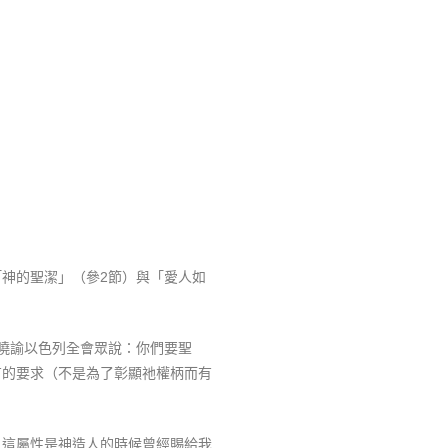
神的聖潔」（參2節）與「愛人如
曉諭以色列全會眾說：你們要聖
有的要求（不是為了彰顯祂權柄而有
，這屬性是神造人的時候曾經賜給我