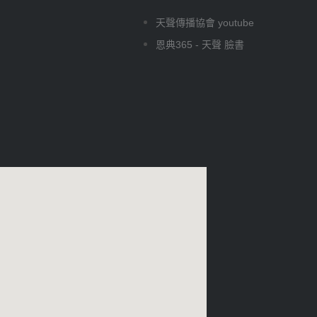
天聲傳播協會 youtube
恩典365 - 天聲 臉書