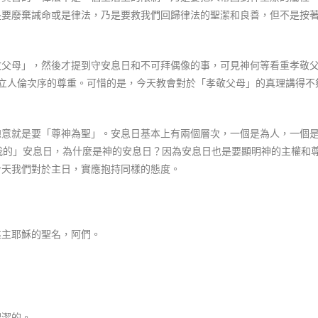
是要廢棄誡命或是律法，乃是要救我們回歸律法的聖潔和良善，但不是按
敬父母」，然後才提到守安息日和不可拜偶像的事，可見神何等看重孝敬
立人倫次序的尊重。可惜的是，今天教會對於「孝敬父母」的真理講得不
總意就是要「尊神為聖」。安息日基本上有兩個層次，一個是為人，一個
我的」安息日，為什麼是神的安息日？因為安息日也是要顯明神的主權和
今天我們對於主日，實應抱持同樣的態度。
靠主耶穌的聖名，阿們。
聖潔的。