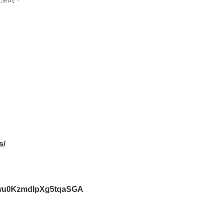
s/
g8wu0KzmdIpXg5tqaSGA