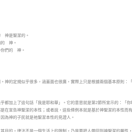
的 神是聖潔的。
們的 神。
─你們的 神。
。神的定規似乎很多，涵蓋面也很廣，實際上只是根據兩個基本原則：「
乎都加上了這句話「我是耶和華」。它的意思就是第2節所宣示的：「你
都是在宣告神聖潔的本性；或者說，這些條例本就是基於神聖潔的本性而
，因為神的子民就是祂聖潔本性的見證人。
有其目的。律法不是一個生活上的限制，乃是要把人帶回到神聖潔的屬性