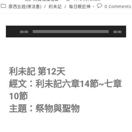
摩西五經(律法書)
/
利未記
/
每日親近神
0 Comments
音
00:00
00:00
訊
播
放
器
利未記 第12天
經文：利未記六章14節~七章
10節
主題：祭物與聖物