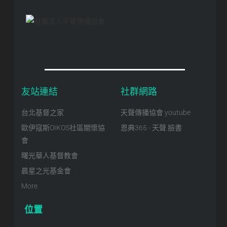
友站連結
社群網路
台北基督之家
天聲傳播協會 youtube
歐伊寇斯OIKOS社區關懷協
恩典365 - 天聲 臉書
會
曙光華人基督教會
晨星之光基金會
More
位置