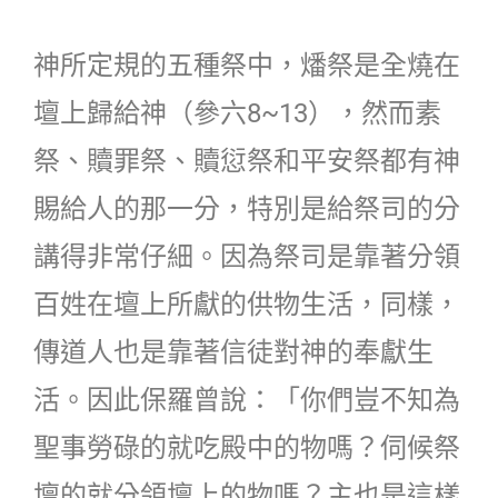
神所定規的五種祭中，燔祭是全燒在
壇上歸給神（參六8~13），然而素
祭、贖罪祭、贖愆祭和平安祭都有神
賜給人的那一分，特別是給祭司的分
講得非常仔細。因為祭司是靠著分領
百姓在壇上所獻的供物生活，同樣，
傳道人也是靠著信徒對神的奉獻生
活。因此保羅曾說：「你們豈不知為
聖事勞碌的就吃殿中的物嗎？伺候祭
壇的就分領壇上的物嗎？主也是這樣