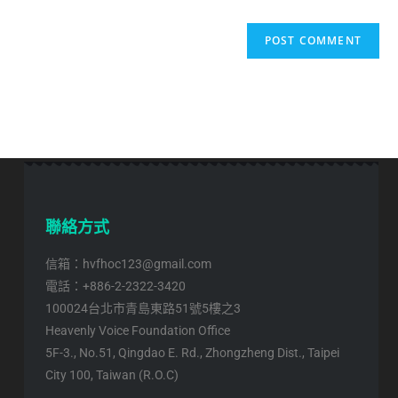
聯絡方式
信箱：hvfhoc123@gmail.com
電話：+886-2-2322-3420
100024台北市青島東路51號5樓之3
Heavenly Voice Foundation Office
5F-3., No.51, Qingdao E. Rd., Zhongzheng Dist., Taipei
City 100, Taiwan (R.O.C)