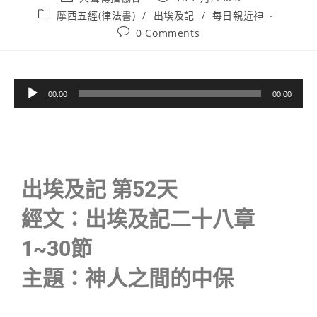
摩西五經(律法書)
/
出埃及記
/
每日親近神
0 Comments
音
00:00
00:00
訊
播
放
器
出埃及記 第52天
經文：出埃及記二十八章
1~30節
主題：神人之間的中保