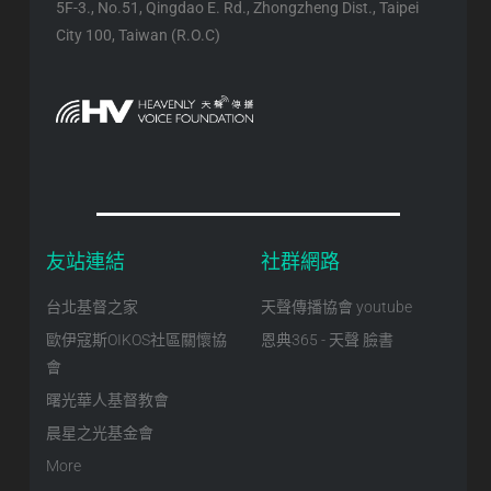
5F-3., No.51, Qingdao E. Rd., Zhongzheng Dist., Taipei
City 100, Taiwan (R.O.C)
友站連結
社群網路
台北基督之家
天聲傳播協會 youtube
歐伊寇斯OIKOS社區關懷協
恩典365 - 天聲 臉書
會
曙光華人基督教會
晨星之光基金會
More