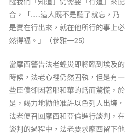
醒我們「知道」仍需要「行道」來配
合，「……這人既不是聽了就忘，乃
是實在行出來，就在他所行的事上必
然得福。」（參雅一25）
當摩西警告法老蝗災即將臨到埃及的
時候，法老心裡仍然固執，但是有一
些臣僕卻因著耶和華的話而驚慌，於
是，竭力地勸他准許以色列人出境。
法老便召回摩西和亞倫進行談判，在
談判的過程中，法老要求摩西留下他