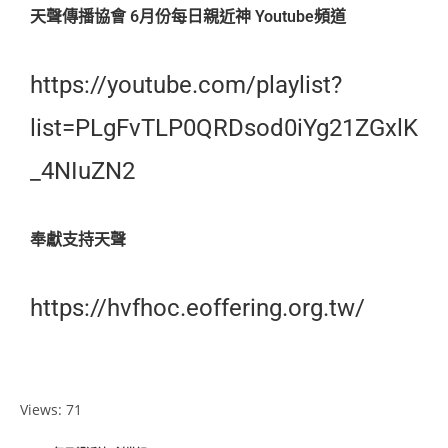
天聲傳播協會 6月份每日親近神 Youtube頻道
https://youtube.com/playlist?
list=PLgFvTLP0QRDsod0iYg21ZGxlK
_4NIuZN2
奉獻支持天聲
https://hvfhoc.eoffering.org.tw/
Views: 71