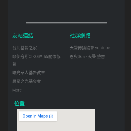
友站連結
社群網路
台北基督之家
天聲傳播協會 youtube
歐伊寇斯OIKOS社區關懷協
恩典365 - 天聲 臉書
會
曙光華人基督教會
晨星之光基金會
More
位置