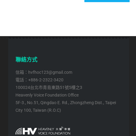
聯絡方式
信箱：hvfhoc123@gmail.com
電話：+886-2-2322-3420
100024台北市青島東路51號5樓之3
Heavenly Voice Foundation Office
5F-3., No.51, Qingdao E. Rd., Zhongzheng Dist., Taipei
City 100, Taiwan (R.O.C)