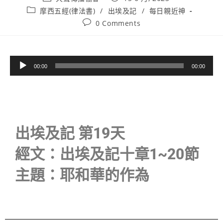
摩西五經(律法書)
/
出埃及記
/
每日親近神
0 Comments
音
00:00
00:00
訊
播
放
器
出埃及記 第19天
經文：出埃及記十章1~20節
主題：耶和華的作為