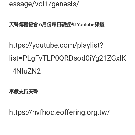
essage/vol1/genesis/
天聲傳播協會 6月份每日親近神 Youtube頻道
https://youtube.com/playlist?
list=PLgFvTLP0QRDsod0iYg21ZGxlK
_4NIuZN2
奉獻支持天聲
https://hvfhoc.eoffering.org.tw/