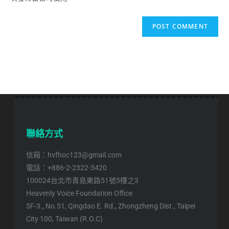
聯絡方式
信箱：hvfhoc123@gmail.com
電話：+886-2-2322-3420
100024台北市青島東路51號5樓之3
Heavenly Voice Foundation Office
5F-3., No.51, Qingdao E. Rd., Zhongzheng Dist., Taipei
City 100, Taiwan (R.O.C)