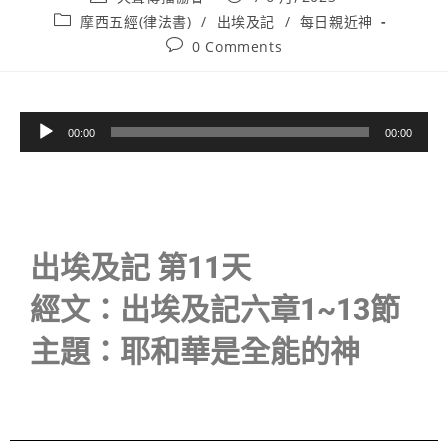
摩西五經(律法書)
/
出埃及記
/
每日親近神
0 Comments
音
00:00
00:00
訊
播
放
器
出埃及記 第11天
經文：出埃及記六章1~13節
主題：耶和華是全能的神