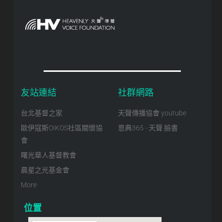
友站連結
社群網路
台北基督之家
天聲傳播協會 youtube
歐伊寇斯OIKOS社區關懷協
恩典365 - 天聲 臉書
會
曙光華人基督教會
晨星之光基金會
More
位置