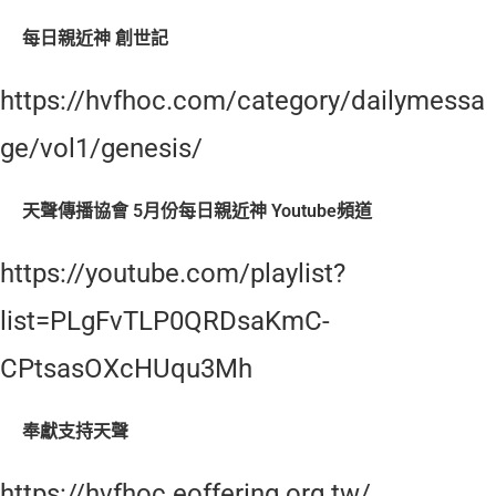
每日親近神 創世記
https://hvfhoc.com/category/dailymessa
ge/vol1/genesis/
天聲傳播協會 5月份每日親近神 Youtube頻道
https://youtube.com/playlist?
list=PLgFvTLP0QRDsaKmC-
CPtsasOXcHUqu3Mh
奉獻支持天聲
https://hvfhoc.eoffering.org.tw/