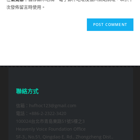
(optional)
次發佈留言時使用。
聯絡方式
信箱：hvfhoc123@gmail.com
電話：+886-2-2322-3420
100024台北市青島東路51號5樓之3
Heavenly Voice Foundation Office
5F-3., No.51, Qingdao E. Rd., Zhongzheng Dist.,