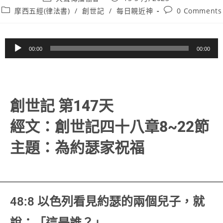
author:
published:
Post
Post
摩西五經(律法書)
/
創世記
/
每日親近神
0 Comments
category:
comments:
音
00:00
00:00
訊
播
放
器
創世記 第147天
經文：創世記四十八章8~22節
主題：為約瑟家祝福
48:8 以色列看見約瑟的兩個兒子，就