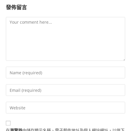
發佈留言
Comment
Enter
your
name
Enter
or
your
username
email
Enter
to
address
your
comment
to
website
comment
URL
在
瀏覽器
中儲存顯示名稱、電子郵件地址及個人網站網址，以供下