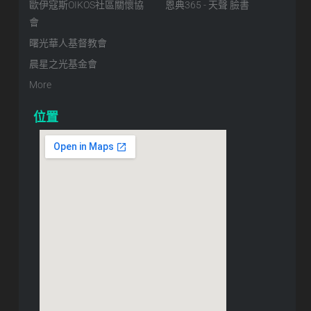
歐伊寇斯OIKOS社區關懷協
恩典365 - 天聲 臉書
會
曙光華人基督教會
晨星之光基金會
More
位置