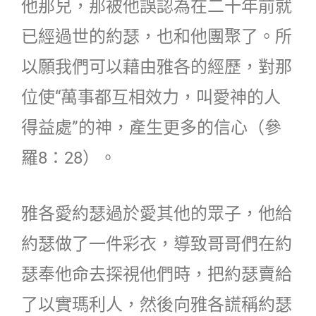
他那兒，那被他誤認為在二十年前就
已經過世的約瑟，也和他團聚了。所
以願我們可以藉由雅各的經歷，對那
位使“萬事都互相效力，叫愛神的人
得益處”的神，產生更多的信心（參
羅8：28）。
雅各愛約瑟過於愛其他的眾子，他給
約瑟做了一件彩衣，導致哥哥們在約
瑟奉他命去探視他們時，把約瑟賣給
了以實瑪利人，然後向雅各謊稱約瑟