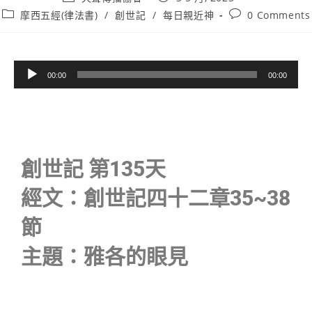
摩西五經(律法書)
/
創世記
/
每日親近神
0 Comments
音
00:00
00:00
訊
播
放
器
創世記 第135天
經文：創世記四十二章35~38
節
主題：雅各的眼見