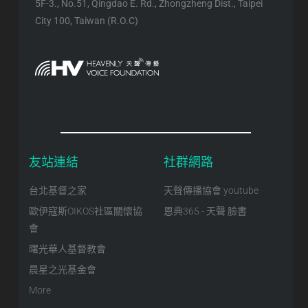
5F-3., No.51, Qingdao E. Rd., Zhongzheng Dist., Taipei
City 100, Taiwan (R.O.C)
友站連結
社群網路
台北基督之家
天聲傳播協會 youtube
歐伊寇斯OIKOS社區關懷協
恩典365 - 天聲 臉書
會
曙光華人基督教會
晨星之光基金會
More