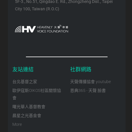
5F-3., No.51, Qingdao E. Rd., Zhongzheng Dist., Taipei
City 100, Taiwan (R.O.C)
友站連結
社群網路
台北基督之家
天聲傳播協會 youtube
歐伊寇斯OIKOS社區關懷協
恩典365 - 天聲 臉書
會
曙光華人基督教會
晨星之光基金會
More