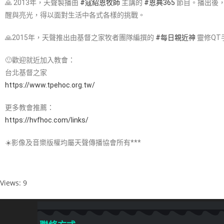
🙏 2013年，天聲製播由
#寇紹恩牧師​
主講的
#恩典365​
節目。播出後
醒與亮光，得以面對生活中各式各樣的挑戰。
🙏2015年，天聲推出由基督之家牧者團隊編撰的
#每日親近神​
靈修QT
🙂歡迎就近加入教會：
台北基督之家
https://www.tpehoc.org.tw/
更多教會推薦：
https://hvfhoc.com/links/
☀️影像及音樂版權均屬天聲傳播協會所有***
Views: 9