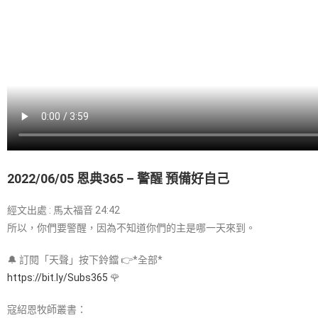
2022/06/05 恩典365 – 警醒 預備好自己
經文出處 : 馬太福音 24:42
所以，你們要警醒，因為不知道你們的主是哪一天來到。
🔔 訂閱「天聲」按下鈴鐺 👉*全部*
https://bit.ly/Subs365
🌹
寇紹恩牧師叢書：